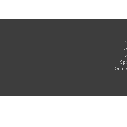
K
R
S
Sp
Onlin