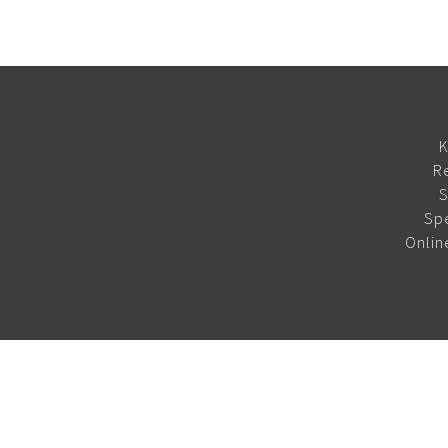
K
R
S
Sp
Onlin