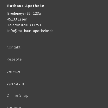
Rathaus-Apotheke
Bredeneyer Str. 123a
45133 Essen
Telefon 0201 411753
info@rat-haus-apotheke.de
Kontakt
Rezepte
Service
Spektrum
Online Shop
Karriere